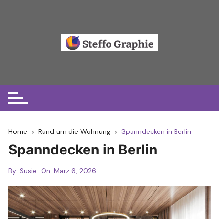
Skip
to
content
Home
Rund um die Wohnung
Spanndecken in Berlin
Spanndecken in Berlin
By:
Susie
On:
März 6, 2026