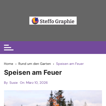
Skip
to
content
Home
Rund um den Garten
Speisen am Feuer
Speisen am Feuer
By:
Susie
On:
März 10, 2026